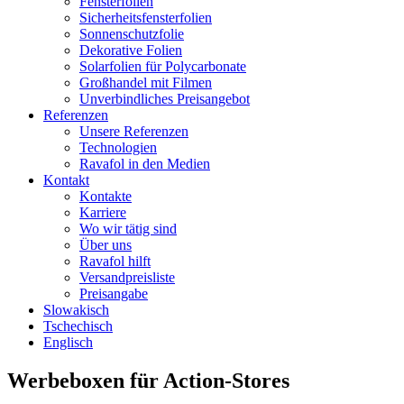
Fensterfolien
Sicherheitsfensterfolien
Sonnenschutzfolie
Dekorative Folien
Solarfolien für Polycarbonate
Großhandel mit Filmen
Unverbindliches Preisangebot
Referenzen
Unsere Referenzen
Technologien
Ravafol in den Medien
Kontakt
Kontakte
Karriere
Wo wir tätig sind
Über uns
Ravafol hilft
Versandpreisliste
Preisangabe
Slowakisch
Tschechisch
Englisch
Werbeboxen für Action-Stores