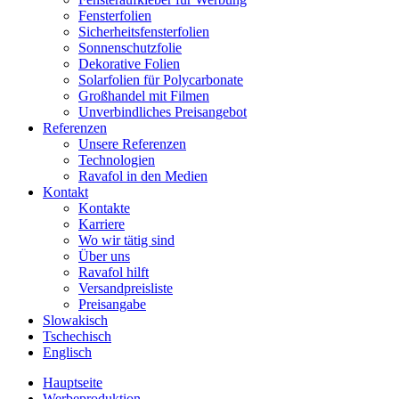
Fensterfolien
Sicherheitsfensterfolien
Sonnenschutzfolie
Dekorative Folien
Solarfolien für Polycarbonate
Großhandel mit Filmen
Unverbindliches Preisangebot
Referenzen
Unsere Referenzen
Technologien
Ravafol in den Medien
Kontakt
Kontakte
Karriere
Wo wir tätig sind
Über uns
Ravafol hilft
Versandpreisliste
Preisangabe
Slowakisch
Tschechisch
Englisch
Hauptseite
Werbeproduktion